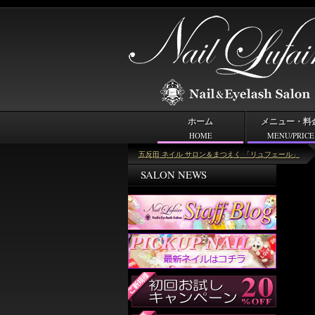
ホーム
メニュー・料
HOME
MENU/PRICE
＜キーワード＞コッパ―ピンク
五反田 ネイル サロン＆まつえく 「リュフェール」
SALON NEWS