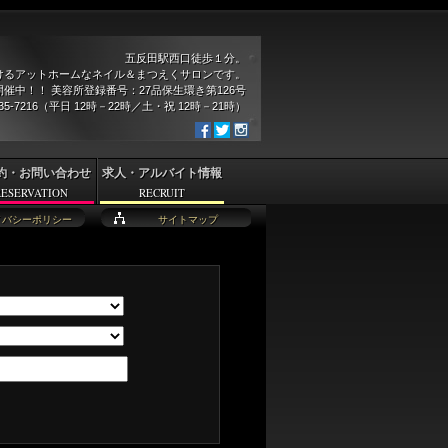
五反田駅西口徒歩１分。
けるアットホームなネイル＆まつえくサロンです。
催中！！ 美容所登録番号：27品保生環き第126号
935-7216（平日 12時－22時／土・祝 12時－21時）
約・お問い合わせ
求人・アルバイト情報
RESERVATION
RECRUIT
イバシーポリシー
サイトマップ