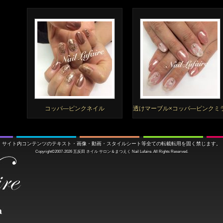
コッパ―ピンクネイル
透けマーブル×コッパ―ピンクミ
サイト内コンテンツのテキスト・画像・動画・スタイルシート等全ての転載転用を固く禁じます。
Copyright©2007-2026
五反田 ネイル サロン＆まつえく
Nail Lufaire. All Rights Reserved.