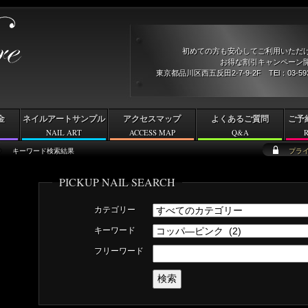
初めての方も安心してご利用いただ
お得な割引キャンペーン開
東京都品川区西五反田2-7-9-2F TEl：03-5
金
ネイルアートサンプル
アクセスマップ
よくあるご質問
ご予
NAIL ART
ACCESS MAP
Q&A
キーワード検索結果
プラ
PICKUP NAIL SEARCH
カテゴリー
キーワード
フリーワード