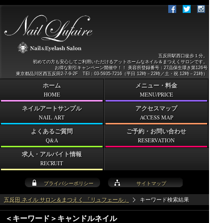
五反田駅西口徒歩１分。
初めての方も安心してご利用いただけるアットホームなネイル＆まつえくサロンです。
お得な割引キャンペーン開催中！！ 美容所登録番号：27品保生環き第126号
東京都品川区西五反田2-7-9-2F TEl：03-5935-7216（平日 12時－22時／土・祝 12時－21時）
ホーム
メニュー・料金
HOME
MENU/PRICE
ネイルアートサンプル
アクセスマップ
NAIL ART
ACCESS MAP
よくあるご質問
ご予約・お問い合わせ
Q&A
RESERVATION
求人・アルバイト情報
RECRUIT
プライバシーポリシー
サイトマップ
五反田 ネイル サロン＆まつえく 「リュフェール」
キーワード検索結果
＜キーワード＞キャンドルネイル