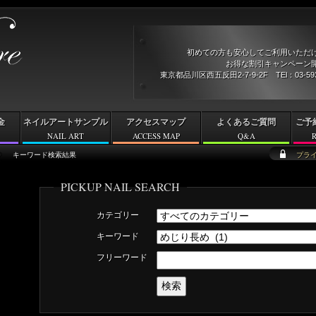
初めての方も安心してご利用いただ
お得な割引キャンペーン開
東京都品川区西五反田2-7-9-2F TEl：03-5
金
ネイルアートサンプル
アクセスマップ
よくあるご質問
ご予
NAIL ART
ACCESS MAP
Q&A
キーワード検索結果
プラ
PICKUP NAIL SEARCH
カテゴリー
キーワード
フリーワード