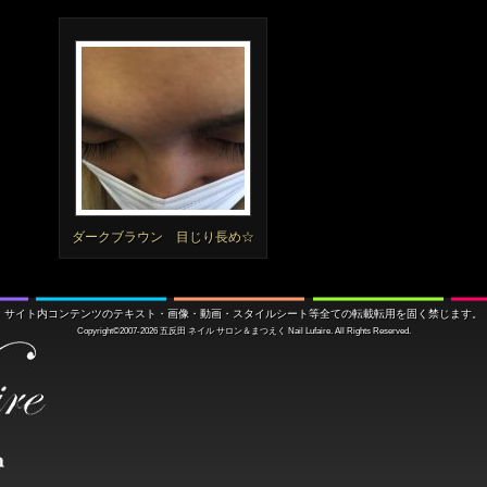
ダークブラウン 目じり長め☆
サイト内コンテンツのテキスト・画像・動画・スタイルシート等全ての転載転用を固く禁じます。
Copyright©2007-2026
五反田 ネイル サロン＆まつえく
Nail Lufaire. All Rights Reserved.