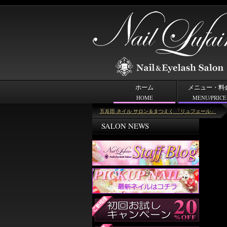
ホーム
メニュー・料
HOME
MENU/PRICE
＜キーワード＞めじり長め
五反田 ネイル サロン＆まつえく 「リュフェール」
SALON NEWS