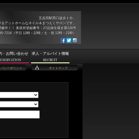
五反田駅西口徒歩１分。
けるアットホームなネイル＆まつえくサロンです。
催中！！ 美容所登録番号：27品保生環き第126号
935-7216（平日 12時－22時／土・祝 12時－21時）
約・お問い合わせ
求人・アルバイト情報
RESERVATION
RECRUIT
イバシーポリシー
サイトマップ