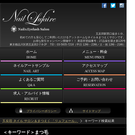
五反田駅西口徒歩１分。
初めての方も安心してご利用いただけるアットホームなネイル＆まつえくサロンです。
お得な割引キャンペーン開催中！！ 美容所登録番号：27品保生環き第126号
東京都品川区西五反田2-7-9-2F TEl：03-5935-7216（平日 12時－22時／土・祝 12時－21時）
ホーム
メニュー・料金
HOME
MENU/PRICE
ネイルアートサンプル
アクセスマップ
NAIL ART
ACCESS MAP
よくあるご質問
ご予約・お問い合わせ
Q&A
RESERVATION
求人・アルバイト情報
RECRUIT
プライバシーポリシー
サイトマップ
五反田 ネイル サロン＆まつえく 「リュフェール」
キーワード検索結果
＜キーワード＞まつ毛