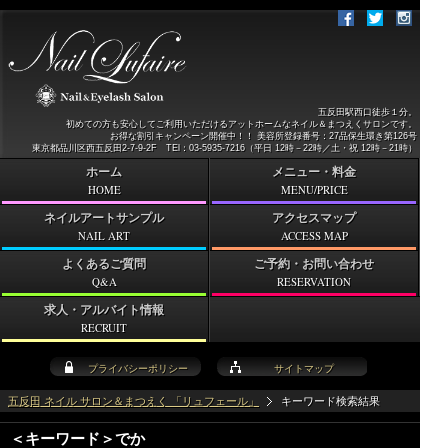
五反田駅西口徒歩１分。
初めての方も安心してご利用いただけるアットホームなネイル＆まつえくサロンです。
お得な割引キャンペーン開催中！！ 美容所登録番号：27品保生環き第126号
東京都品川区西五反田2-7-9-2F TEl：03-5935-7216（平日 12時－22時／土・祝 12時－21時）
ホーム
メニュー・料金
HOME
MENU/PRICE
ネイルアートサンプル
アクセスマップ
NAIL ART
ACCESS MAP
よくあるご質問
ご予約・お問い合わせ
Q&A
RESERVATION
求人・アルバイト情報
RECRUIT
プライバシーポリシー
サイトマップ
五反田 ネイル サロン＆まつえく 「リュフェール」
キーワード検索結果
＜キーワード＞でか