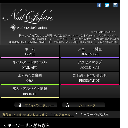
五反田駅西口徒歩１分。
初めての方も安心してご利用いただけるアットホームなネイル＆まつえくサロンです。
お得な割引キャンペーン開催中！！ 美容所登録番号：27品保生環き第126号
東京都品川区西五反田2-7-9-2F TEl：03-5935-7216（平日 12時－22時／土・祝 12時－21時）
ホーム
メニュー・料金
HOME
MENU/PRICE
ネイルアートサンプル
アクセスマップ
NAIL ART
ACCESS MAP
よくあるご質問
ご予約・お問い合わせ
Q&A
RESERVATION
求人・アルバイト情報
RECRUIT
プライバシーポリシー
サイトマップ
五反田 ネイル サロン＆まつえく 「リュフェール」
キーワード検索結果
＜キーワード＞ぎらぎら