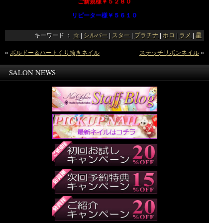
ご新規様￥５２８０
リピーター様￥５６１０
キーワード ：
☆
|
シルバー
|
スター
|
プラチナ
|
ホロ
|
ラメ
|
星
«
ボルドー＆ハートくり抜きネイル
ステッチリボンネイル
»
SALON NEWS