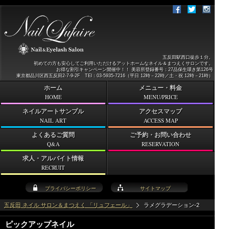
五反田駅西口徒歩１分。
初めての方も安心してご利用いただけるアットホームなネイル＆まつえくサロンです。
お得な割引キャンペーン開催中！！ 美容所登録番号：27品保生環き第126号
東京都品川区西五反田2-7-9-2F TEl：03-5935-7216（平日 12時－22時／土・祝 12時－21時）
ホーム
メニュー・料金
HOME
MENU/PRICE
ネイルアートサンプル
アクセスマップ
NAIL ART
ACCESS MAP
よくあるご質問
ご予約・お問い合わせ
Q&A
RESERVATION
求人・アルバイト情報
RECRUIT
プライバシーポリシー
サイトマップ
五反田 ネイル サロン＆まつえく 「リュフェール」
ラメグラデーション-2
ピックアップネイル