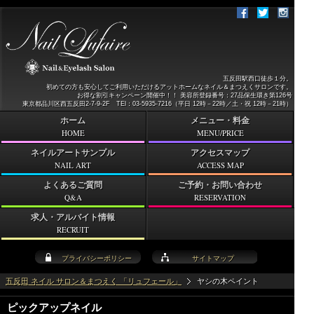
五反田駅西口徒歩１分。
初めての方も安心してご利用いただけるアットホームなネイル＆まつえくサロンです。
お得な割引キャンペーン開催中！！ 美容所登録番号：27品保生環き第126号
東京都品川区西五反田2-7-9-2F TEl：03-5935-7216（平日 12時－22時／土・祝 12時－21時）
ホーム
メニュー・料金
HOME
MENU/PRICE
ネイルアートサンプル
アクセスマップ
NAIL ART
ACCESS MAP
よくあるご質問
ご予約・お問い合わせ
Q&A
RESERVATION
求人・アルバイト情報
RECRUIT
プライバシーポリシー
サイトマップ
五反田 ネイル サロン＆まつえく 「リュフェール」
ヤシの木ペイント
ピックアップネイル