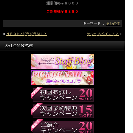
通常価格￥８６００
ご新規様￥６８８０
キーワード ：
ヤシの木
«
ＮＥＯＮ×ギラギラＭＩＸ
ヤシの木ペイント２
»
SALON NEWS