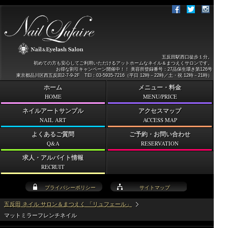
五反田駅西口徒歩１分。
初めての方も安心してご利用いただけるアットホームなネイル＆まつえくサロンです。
お得な割引キャンペーン開催中！！ 美容所登録番号：27品保生環き第126号
東京都品川区西五反田2-7-9-2F TEl：03-5935-7216（平日 12時－22時／土・祝 12時－21時）
ホーム
メニュー・料金
HOME
MENU/PRICE
ネイルアートサンプル
アクセスマップ
NAIL ART
ACCESS MAP
よくあるご質問
ご予約・お問い合わせ
Q&A
RESERVATION
求人・アルバイト情報
RECRUIT
プライバシーポリシー
サイトマップ
五反田 ネイル サロン＆まつえく 「リュフェール」
マットミラーフレンチネイル