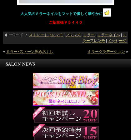
大人気のミラーネイルをマットで優しく華やかに
ご新規様￥５４４０
キーワード ：
ストレートフレンチ
|
フレンチ
|
ミラー
|
ミラーネイル
|
ミ
ラーフレンチ
|
メッセージ
«
ミラー×ストーン埋め尽くし
ミラーグラデーション
»
SALON NEWS