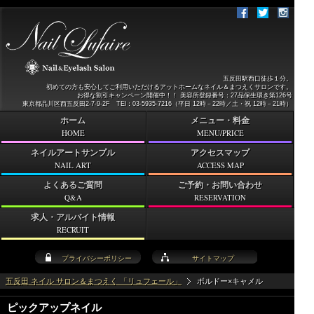
五反田駅西口徒歩１分。
初めての方も安心してご利用いただけるアットホームなネイル＆まつえくサロンです。
お得な割引キャンペーン開催中！！ 美容所登録番号：27品保生環き第126号
東京都品川区西五反田2-7-9-2F TEl：03-5935-7216（平日 12時－22時／土・祝 12時－21時）
ホーム
メニュー・料金
HOME
MENU/PRICE
ネイルアートサンプル
アクセスマップ
NAIL ART
ACCESS MAP
よくあるご質問
ご予約・お問い合わせ
Q&A
RESERVATION
求人・アルバイト情報
RECRUIT
プライバシーポリシー
サイトマップ
五反田 ネイル サロン＆まつえく 「リュフェール」
ボルドー×キャメル
ピックアップネイル