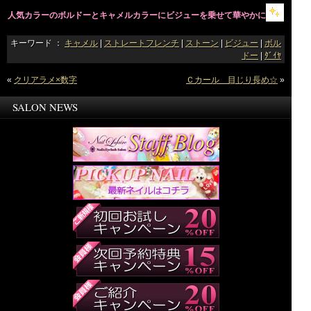
人気カラーのボルドーとキャメルカラーにビジューを乗せて華やかに
キーワード ：
キャメル
|
ストレートフレンチ
|
ストーン
|
ビジュー
|
ボル
ドー
|
ﾀﾞｲﾔ
«
クリアラメ×数字
Ｃカール 目じり長め☆
»
SALON NEWS