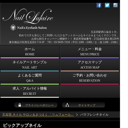
五反田駅西口徒歩１分。
初めての方も安心してご利用いただけるアットホームなネイル＆まつえくサロンです。
お得な割引キャンペーン開催中！！ 美容所登録番号：27品保生環き第126号
東京都品川区西五反田2-7-9-2F TEl：03-5935-7216（平日 12時－22時／土・祝 12時－21時）
ホーム
メニュー・料金
HOME
MENU/PRICE
ネイルアートサンプル
アクセスマップ
NAIL ART
ACCESS MAP
よくあるご質問
ご予約・お問い合わせ
Q&A
RESERVATION
求人・アルバイト情報
RECRUIT
プライバシーポリシー
サイトマップ
五反田 ネイル サロン＆まつえく 「リュフェール」
バラフレンチネイル
ピックアップネイル