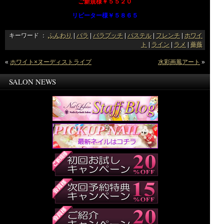
ご新規様￥５５２０
リピーター様￥５８６５
キーワード ：
ふんわり
|
バラ
|
バラプッチ
|
パステル
|
フレンチ
|
ホワイ
ト
|
ライン
|
ラメ
|
薔薇
«
ホワイト×ヌーディストライプ
水彩画風アート
»
SALON NEWS