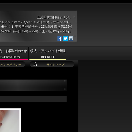
五反田駅西口徒歩１分。
けるアットホームなネイル＆まつえくサロンです。
催中！！ 美容所登録番号：27品保生環き第126号
935-7216（平日 12時－22時／土・祝 12時－21時）
約・お問い合わせ
求人・アルバイト情報
RESERVATION
RECRUIT
イバシーポリシー
サイトマップ