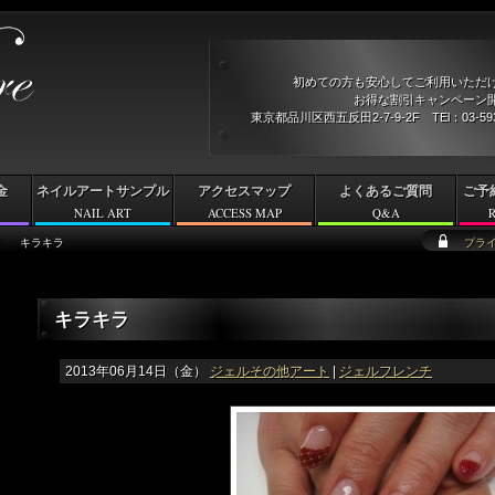
初めての方も安心してご利用いただ
お得な割引キャンペーン開
東京都品川区西五反田2-7-9-2F TEl：03-5
金
ネイルアートサンプル
アクセスマップ
よくあるご質問
ご予
NAIL ART
ACCESS MAP
Q&A
キラキラ
プラ
キラキラ
2013年06月14日（金）
ジェルその他アート
|
ジェルフレンチ