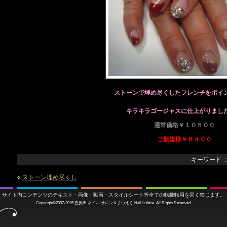
ストーンで埋め尽くしたフレンチをポイ
キラキラゴージャスに仕上がりまし
通常価格￥１０５００
ご新規様￥８４００
キーワード 
«
ストーン埋め尽くし
サイト内コンテンツのテキスト・画像・動画・スタイルシート等全ての転載転用を固く禁じます。
Copyright©2007-2026
五反田 ネイル サロン＆まつえく
Nail Lufaire. All Rights Reserved.