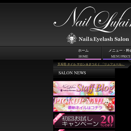
ホーム
メニュー・料
HOME
MENU/PRICE
ピックアップネイル
五反田 ネイル サロン＆まつえく 「リュフェール」
SALON NEWS