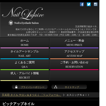
五反田駅西口徒歩１分。
初めての方も安心してご利用いただけるアットホームなネイル＆まつえくサロンです。
お得な割引キャンペーン開催中！！ 美容所登録番号：27品保生環き第126号
東京都品川区西五反田2-7-9-2F TEl：03-5935-7216（平日 12時－22時／土・祝 12時－21時）
ホーム
メニュー・料金
HOME
MENU/PRICE
ネイルアートサンプル
アクセスマップ
NAIL ART
ACCESS MAP
よくあるご質問
ご予約・お問い合わせ
Q&A
RESERVATION
求人・アルバイト情報
RECRUIT
プライバシーポリシー
サイトマップ
五反田 ネイル サロン＆まつえく 「リュフェール」
エスニックＮａｉｌ
ピックアップネイル