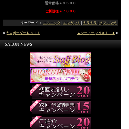
通常価格￥９５００
ご新規様￥７６００
キーワード ：
エスニック
|
エレガント
|
キラキラ
|
逆フレンチ
«
大人ボーダーＮａｉｌ
▲ツートーンＮａｉｌ▲
»
SALON NEWS