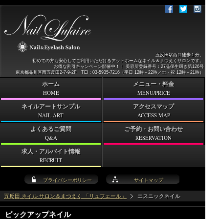
五反田駅西口徒歩１分。
初めての方も安心してご利用いただけるアットホームなネイル＆まつえくサロンです。
お得な割引キャンペーン開催中！！ 美容所登録番号：27品保生環き第126号
東京都品川区西五反田2-7-9-2F TEl：03-5935-7216（平日 12時－22時／土・祝 12時－21時）
ホーム
メニュー・料金
HOME
MENU/PRICE
ネイルアートサンプル
アクセスマップ
NAIL ART
ACCESS MAP
よくあるご質問
ご予約・お問い合わせ
Q&A
RESERVATION
求人・アルバイト情報
RECRUIT
プライバシーポリシー
サイトマップ
五反田 ネイル サロン＆まつえく 「リュフェール」
エスニックネイル
ピックアップネイル