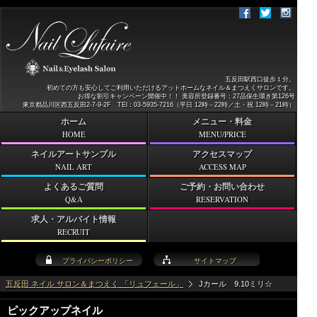
五反田駅西口徒歩１分。
初めての方も安心してご利用いただけるアットホームなネイル＆まつえくサロンです。
お得な割引キャンペーン開催中！！ 美容所登録番号：27品保生環き第126号
東京都品川区西五反田2-7-9-2F TEl：03-5935-7216（平日 12時－22時／土・祝 12時－21時）
ホーム
メニュー・料金
HOME
MENU/PRICE
ネイルアートサンプル
アクセスマップ
NAIL ART
ACCESS MAP
よくあるご質問
ご予約・お問い合わせ
Q&A
RESERVATION
求人・アルバイト情報
RECRUIT
プライバシーポリシー
サイトマップ
五反田 ネイル サロン＆まつえく 「リュフェール」
Jカール 9.10ミリ☆
ピックアップネイル