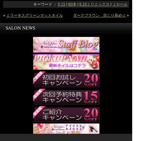
キーワード ：
0.15
|
80本
|
9.10ミリミックス
|
Ｊカール
«
ミラーモスグリーンマットネイル
ダークブラウン 目じり長め☆
»
SALON NEWS