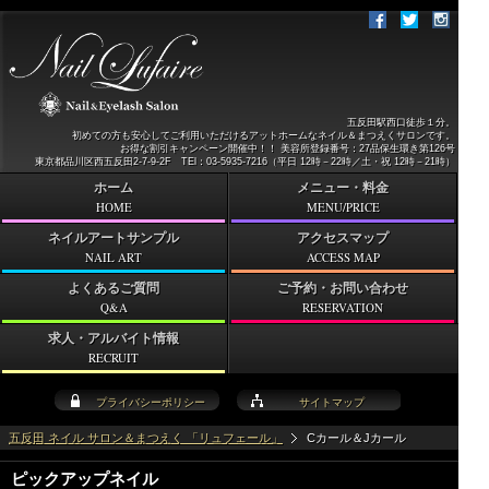
五反田駅西口徒歩１分。
初めての方も安心してご利用いただけるアットホームなネイル＆まつえくサロンです。
お得な割引キャンペーン開催中！！ 美容所登録番号：27品保生環き第126号
東京都品川区西五反田2-7-9-2F TEl：03-5935-7216（平日 12時－22時／土・祝 12時－21時）
ホーム
メニュー・料金
HOME
MENU/PRICE
ネイルアートサンプル
アクセスマップ
NAIL ART
ACCESS MAP
よくあるご質問
ご予約・お問い合わせ
Q&A
RESERVATION
求人・アルバイト情報
RECRUIT
プライバシーポリシー
サイトマップ
五反田 ネイル サロン＆まつえく 「リュフェール」
Cカール＆Jカール
ピックアップネイル