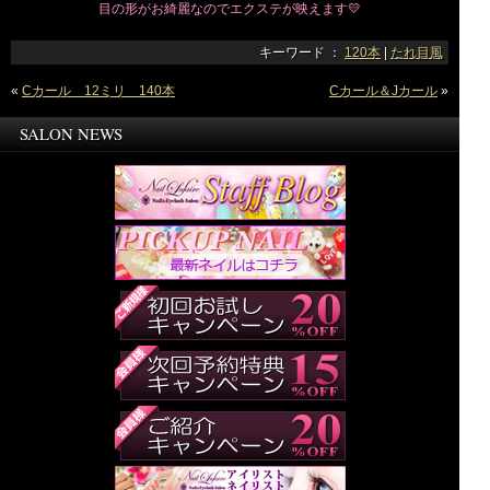
目の形がお綺麗なのでエクステが映えます💛
キーワード ：
120本
|
たれ目風
«
Cカール 12ミリ 140本
Cカール＆Jカール
»
SALON NEWS