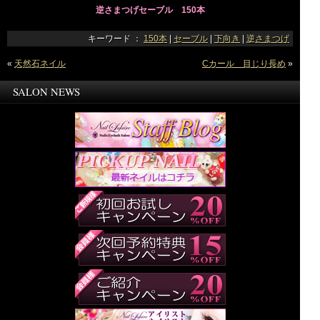
逆さまつげセーブル 150本
キーワード ：
150本
|
セーブル
|
下向き
|
逆さまつげ
«
天然石ネイル
Cカール 目じり長め
»
SALON NEWS