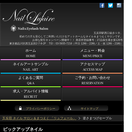
五反田駅西口徒歩１分。
初めての方も安心してご利用いただけるアットホームなネイル＆まつえくサロンです。
お得な割引キャンペーン開催中！！ 美容所登録番号：27品保生環き第126号
東京都品川区西五反田2-7-9-2F TEl：03-5935-7216（平日 12時－22時／土・祝 12時－21時）
ホーム
メニュー・料金
HOME
MENU/PRICE
ネイルアートサンプル
アクセスマップ
NAIL ART
ACCESS MAP
よくあるご質問
ご予約・お問い合わせ
Q&A
RESERVATION
求人・アルバイト情報
RECRUIT
プライバシーポリシー
サイトマップ
五反田 ネイル サロン＆まつえく 「リュフェール」
逆さまつげセーブル
ピックアップネイル