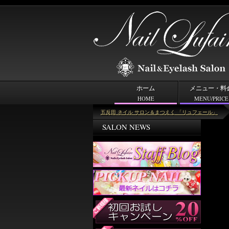
ホーム
メニュー・料
HOME
MENU/PRICE
＜カテゴリー＞ジェルその他アート
五反田 ネイル サロン＆まつえく 「リュフェール」
SALON NEWS