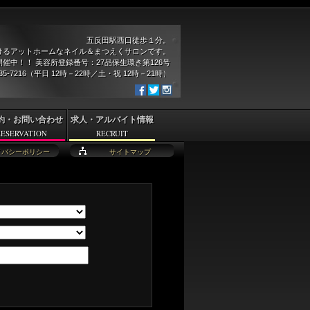
五反田駅西口徒歩１分。
けるアットホームなネイル＆まつえくサロンです。
催中！！ 美容所登録番号：27品保生環き第126号
935-7216（平日 12時－22時／土・祝 12時－21時）
約・お問い合わせ
求人・アルバイト情報
RESERVATION
RECRUIT
イバシーポリシー
サイトマップ