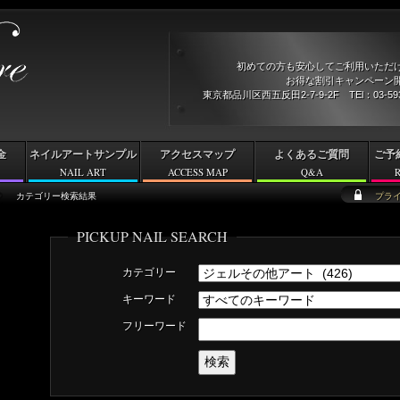
初めての方も安心してご利用いただ
お得な割引キャンペーン開
東京都品川区西五反田2-7-9-2F TEl：03-5
金
ネイルアートサンプル
アクセスマップ
よくあるご質問
ご予
NAIL ART
ACCESS MAP
Q&A
カテゴリー検索結果
プラ
PICKUP NAIL SEARCH
カテゴリー
キーワード
フリーワード